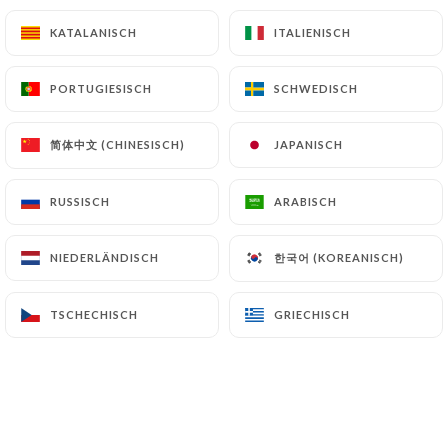
25.90€
KATALANISCH
KATALANISCH
ITALIENISCH
ITALIENISCH
18.50€
PORTUGIESISCH
PORTUGIESISCH
SCHWEDISCH
SCHWEDISCH
19.50€
简体中文 (CHINESISCH)
简体中文 (CHINESISCH)
JAPANISCH
JAPANISCH
20.50€
RUSSISCH
RUSSISCH
ARABISCH
ARABISCH
한국어 (KOREANISCH)
한국어 (KOREANISCH)
NIEDERLÄNDISCH
NIEDERLÄNDISCH
24.90€
TSCHECHISCH
TSCHECHISCH
GRIECHISCH
GRIECHISCH
1.20€