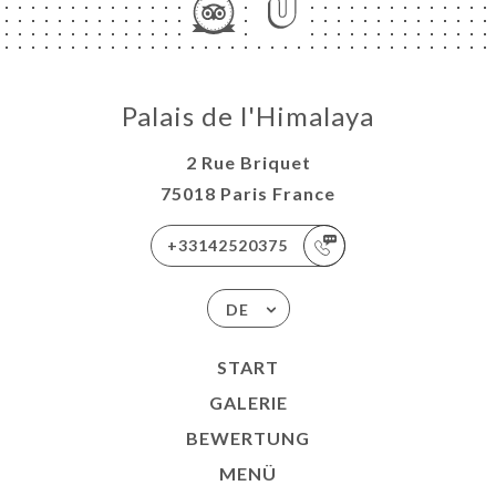
NÜ
ISATION
TEUR
Palais de l'Himalaya
TAKT
2 Rue Briquet
75018 Paris France
+33142520375
DE
START
GALERIE
BEWERTUNG
MENÜ