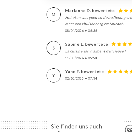
Marianne D. bewertete
M
Het eten was goed en de bediening vrie
meer een thuisbezorg restaurant.
08/04/2026
•
06:36
Sabine L. bewertete
S
La cuisine est vraiment délicieuse !
11/03/2026
•
05:58
Yann F. bewertete
Y
02/10/2025
•
07:34
Sie finden uns auch