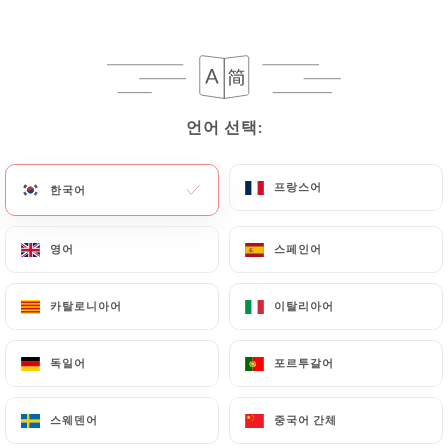
3 리뷰
RESTAURANT INDIEN
언어 선택:
언어 선택:
2 Rue Briquet
75018 Paris France
프랑스어
프랑스어
한국어
한국어
영어
영어
스페인어
스페인어
카탈로니아어
카탈로니아어
이탈리아어
이탈리아어
독일어
독일어
포르투갈어
포르투갈어
스웨덴어
스웨덴어
중국어 간체
중국어 간체
소개