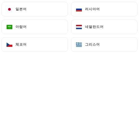
일본어
일본어
러시아어
러시아어
Restaurant Indien et Pakistanais situé
아랍어
아랍어
네덜란드어
네덜란드어
dans le 18ème arrondissement de Paris
à deux pas de la Basilique du Sacré
체코어
체코어
그리스어
그리스어
Cœur et du boulevard Rochechouart,
vous accueille dans son cadre élégant
et traditionnel.
Venez découvrir nos recettes, les
saveurs et épices indiennes de l’un des
meilleurs restaurant indien halal de
Paris.
Grâce à notre service traiteur indien,
dégustez nos recettes indiennes ainsi