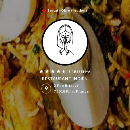
Tancat - Obre a les :hora
3 RESSENYA
RESTAURANT INDIEN
2 Rue Briquet
75018 Paris France