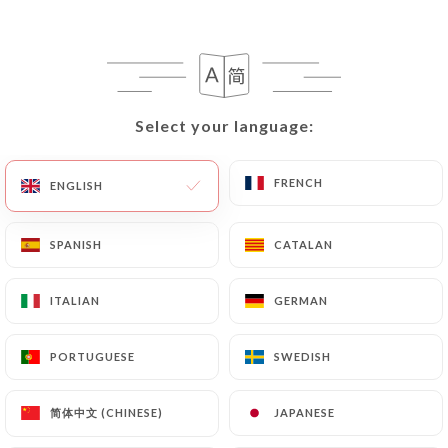
3 REVIEW
RESTAURANT INDIEN
Select your language:
Select your language:
2 Rue Briquet
75018 Paris France
FRENCH
FRENCH
ENGLISH
ENGLISH
SPANISH
SPANISH
CATALAN
CATALAN
ITALIAN
ITALIAN
GERMAN
GERMAN
PORTUGUESE
PORTUGUESE
SWEDISH
SWEDISH
简体中文 (CHINESE)
简体中文 (CHINESE)
JAPANESE
JAPANESE
Who are we?