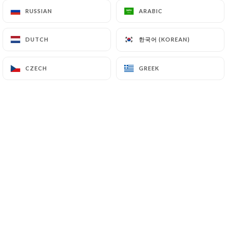
RUSSIAN
RUSSIAN
ARABIC
ARABIC
Restaurant Indien et Pakistanais situé
한국어 (KOREAN)
한국어 (KOREAN)
DUTCH
DUTCH
dans le 18ème arrondissement de Paris
à deux pas de la Basilique du Sacré
CZECH
CZECH
GREEK
GREEK
Cœur et du boulevard Rochechouart,
vous accueille dans son cadre élégant
et traditionnel.
Venez découvrir nos recettes, les
saveurs et épices indiennes de l’un des
meilleurs restaurant indien halal de
Paris.
Grâce à notre service traiteur indien,
dégustez nos recettes indiennes ainsi