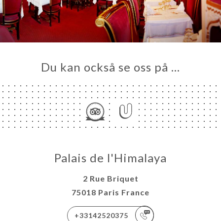
KA
TÄLL
LERI
ÖMEN
NY
Du kan också se oss på …
ISATION
TEUR
TAKT
Palais de l'Himalaya
2 Rue Briquet
75018 Paris France
+33142520375